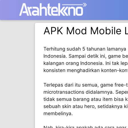
Langsung
ke
isi
APK Mod Mobile
Terhitung sudah 5 tahunan lamanya s
Indonesia. Sampai detik ini, game b
kalangan orang Indonesia. Ini tak le
konsisten menghadirkan konten-kont
Terlepas dari itu semua, game free-t
microtransactions didalamnya. Sepe
tidak semua barang atau item bisa k
sebuah skin atau hero, setidaknya 
membelinya.
Nah, kira-kira apakah ada cara agar