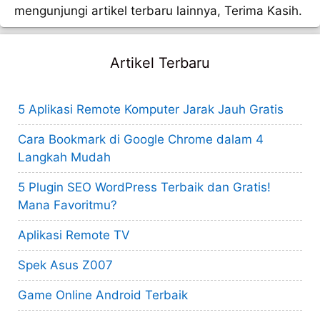
mengunjungi artikel terbaru lainnya, Terima Kasih.
Artikel Terbaru
5 Aplikasi Remote Komputer Jarak Jauh Gratis
Cara Bookmark di Google Chrome dalam 4
Langkah Mudah
5 Plugin SEO WordPress Terbaik dan Gratis!
Mana Favoritmu?
Aplikasi Remote TV
Spek Asus Z007
Game Online Android Terbaik