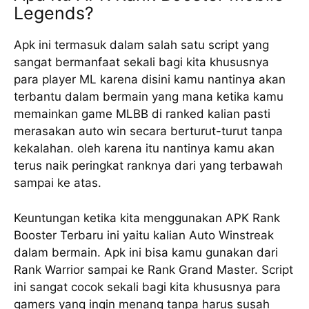
Legends?
Apk ini termasuk dalam salah satu script yang
sangat bermanfaat sekali bagi kita khususnya
para player ML karena disini kamu nantinya akan
terbantu dalam bermain yang mana ketika kamu
memainkan game MLBB di ranked kalian pasti
merasakan auto win secara berturut-turut tanpa
kekalahan. oleh karena itu nantinya kamu akan
terus naik peringkat ranknya dari yang terbawah
sampai ke atas.
Keuntungan ketika kita menggunakan APK Rank
Booster Terbaru ini yaitu kalian Auto Winstreak
dalam bermain. Apk ini bisa kamu gunakan dari
Rank Warrior sampai ke Rank Grand Master. Script
ini sangat cocok sekali bagi kita khususnya para
gamers yang ingin menang tanpa harus susah