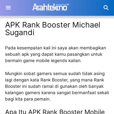
Langsung
ke
isi
APK Rank Booster Michael
Sugandi
Pada kesempatan kali ini saya akan membagikan
sebuah apk yang dapat kamu pasangkan untuk
bermain game mobile legends kalian.
Mungkin sobat gamers semua sudah tidak asing
lagi dengan kata Rank Booster, yang mana Rank
Booster ini sudah ramai di gunakan oleh banyak
kalangan gamers karena sangat bermanfaat sekali
bagi kita para pemain.
Apa Itu APK Rank Booster Mobile