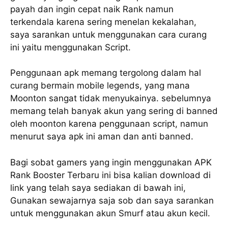
payah dan ingin cepat naik Rank namun
terkendala karena sering menelan kekalahan,
saya sarankan untuk menggunakan cara curang
ini yaitu menggunakan Script.
Penggunaan apk memang tergolong dalam hal
curang bermain mobile legends, yang mana
Moonton sangat tidak menyukainya. sebelumnya
memang telah banyak akun yang sering di banned
oleh moonton karena penggunaan script, namun
menurut saya apk ini aman dan anti banned.
Bagi sobat gamers yang ingin menggunakan APK
Rank Booster Terbaru ini bisa kalian download di
link yang telah saya sediakan di bawah ini,
Gunakan sewajarnya saja sob dan saya sarankan
untuk menggunakan akun Smurf atau akun kecil.