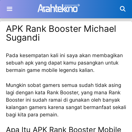
Langsung
ke
isi
APK Rank Booster Michael
Sugandi
Pada kesempatan kali ini saya akan membagikan
sebuah apk yang dapat kamu pasangkan untuk
bermain game mobile legends kalian.
Mungkin sobat gamers semua sudah tidak asing
lagi dengan kata Rank Booster, yang mana Rank
Booster ini sudah ramai di gunakan oleh banyak
kalangan gamers karena sangat bermanfaat sekali
bagi kita para pemain.
Apa Itu APK Rank Booster Mobile