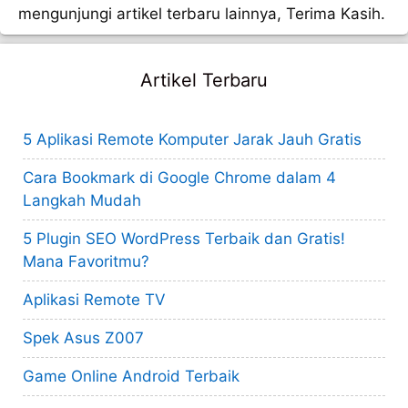
mengunjungi artikel terbaru lainnya, Terima Kasih.
Artikel Terbaru
5 Aplikasi Remote Komputer Jarak Jauh Gratis
Cara Bookmark di Google Chrome dalam 4
Langkah Mudah
5 Plugin SEO WordPress Terbaik dan Gratis!
Mana Favoritmu?
Aplikasi Remote TV
Spek Asus Z007
Game Online Android Terbaik