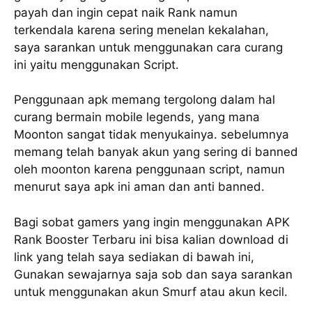
payah dan ingin cepat naik Rank namun
terkendala karena sering menelan kekalahan,
saya sarankan untuk menggunakan cara curang
ini yaitu menggunakan Script.
Penggunaan apk memang tergolong dalam hal
curang bermain mobile legends, yang mana
Moonton sangat tidak menyukainya. sebelumnya
memang telah banyak akun yang sering di banned
oleh moonton karena penggunaan script, namun
menurut saya apk ini aman dan anti banned.
Bagi sobat gamers yang ingin menggunakan APK
Rank Booster Terbaru ini bisa kalian download di
link yang telah saya sediakan di bawah ini,
Gunakan sewajarnya saja sob dan saya sarankan
untuk menggunakan akun Smurf atau akun kecil.