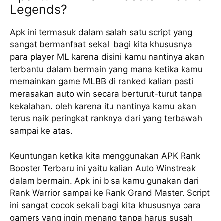
Legends?
Apk ini termasuk dalam salah satu script yang
sangat bermanfaat sekali bagi kita khususnya
para player ML karena disini kamu nantinya akan
terbantu dalam bermain yang mana ketika kamu
memainkan game MLBB di ranked kalian pasti
merasakan auto win secara berturut-turut tanpa
kekalahan. oleh karena itu nantinya kamu akan
terus naik peringkat ranknya dari yang terbawah
sampai ke atas.
Keuntungan ketika kita menggunakan APK Rank
Booster Terbaru ini yaitu kalian Auto Winstreak
dalam bermain. Apk ini bisa kamu gunakan dari
Rank Warrior sampai ke Rank Grand Master. Script
ini sangat cocok sekali bagi kita khususnya para
gamers yang ingin menang tanpa harus susah