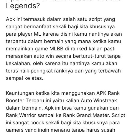
Legends?
Apk ini termasuk dalam salah satu script yang
sangat bermanfaat sekali bagi kita khususnya
para player ML karena disini kamu nantinya akan
terbantu dalam bermain yang mana ketika kamu
memainkan game MLBB di ranked kalian pasti
merasakan auto win secara berturut-turut tanpa
kekalahan. oleh karena itu nantinya kamu akan
terus naik peringkat ranknya dari yang terbawah
sampai ke atas.
Keuntungan ketika kita menggunakan APK Rank
Booster Terbaru ini yaitu kalian Auto Winstreak
dalam bermain. Apk ini bisa kamu gunakan dari
Rank Warrior sampai ke Rank Grand Master. Script
ini sangat cocok sekali bagi kita khususnya para
gamers yang ingin menang tanpa harus susah