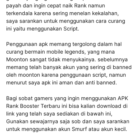
payah dan ingin cepat naik Rank namun
terkendala karena sering menelan kekalahan,
saya sarankan untuk menggunakan cara curang
ini yaitu menggunakan Script.
Penggunaan apk memang tergolong dalam hal
curang bermain mobile legends, yang mana
Moonton sangat tidak menyukainya. sebelumnya
memang telah banyak akun yang sering di banned
oleh moonton karena penggunaan script, namun
menurut saya apk ini aman dan anti banned.
Bagi sobat gamers yang ingin menggunakan APK
Rank Booster Terbaru ini bisa kalian download di
link yang telah saya sediakan di bawah ini,
Gunakan sewajarnya saja sob dan saya sarankan
untuk menggunakan akun Smurf atau akun kecil.