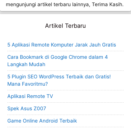
mengunjungi artikel terbaru lainnya, Terima Kasih.
Artikel Terbaru
5 Aplikasi Remote Komputer Jarak Jauh Gratis
Cara Bookmark di Google Chrome dalam 4
Langkah Mudah
5 Plugin SEO WordPress Terbaik dan Gratis!
Mana Favoritmu?
Aplikasi Remote TV
Spek Asus Z007
Game Online Android Terbaik