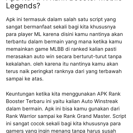
Legends?
Apk ini termasuk dalam salah satu script yang
sangat bermanfaat sekali bagi kita khususnya
para player ML karena disini kamu nantinya akan
terbantu dalam bermain yang mana ketika kamu
memainkan game MLBB di ranked kalian pasti
merasakan auto win secara berturut-turut tanpa
kekalahan. oleh karena itu nantinya kamu akan
terus naik peringkat ranknya dari yang terbawah
sampai ke atas.
Keuntungan ketika kita menggunakan APK Rank
Booster Terbaru ini yaitu kalian Auto Winstreak
dalam bermain. Apk ini bisa kamu gunakan dari
Rank Warrior sampai ke Rank Grand Master. Script
ini sangat cocok sekali bagi kita khususnya para
gamers yang ingin menang tanpa harus susah