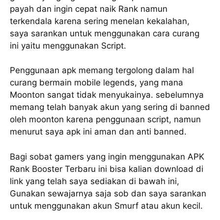
payah dan ingin cepat naik Rank namun
terkendala karena sering menelan kekalahan,
saya sarankan untuk menggunakan cara curang
ini yaitu menggunakan Script.
Penggunaan apk memang tergolong dalam hal
curang bermain mobile legends, yang mana
Moonton sangat tidak menyukainya. sebelumnya
memang telah banyak akun yang sering di banned
oleh moonton karena penggunaan script, namun
menurut saya apk ini aman dan anti banned.
Bagi sobat gamers yang ingin menggunakan APK
Rank Booster Terbaru ini bisa kalian download di
link yang telah saya sediakan di bawah ini,
Gunakan sewajarnya saja sob dan saya sarankan
untuk menggunakan akun Smurf atau akun kecil.