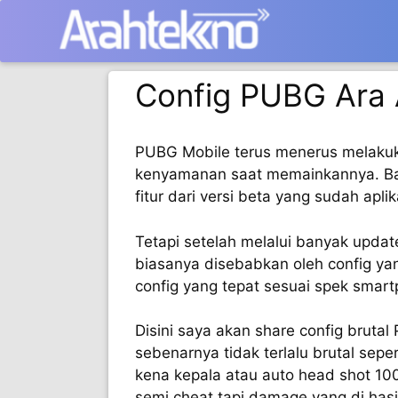
Langsung
ke
isi
Config PUBG Ara
PUBG Mobile terus menerus melakuk
kenyamanan saat memainkannya. Ban
fitur dari versi beta yang sudah aplik
Tetapi setelah melalui banyak updat
biasanya disebabkan oleh config ya
config yang tepat sesuai spek smar
Disini saya akan share config bruta
sebenarnya tidak terlalu brutal sepe
kena kepala atau auto head shot 100
semi cheat tapi damage yang di hasi