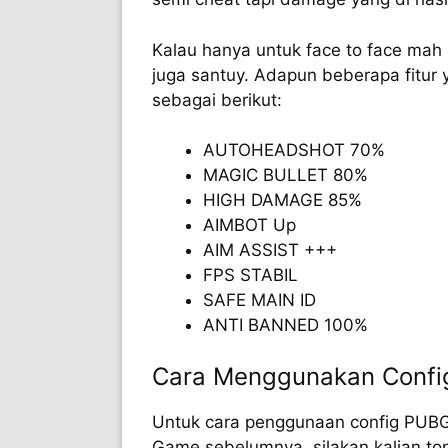
Kalau hanya untuk face to face mah d
juga santuy. Adapun beberapa fitur y
sebagai berikut:
AUTOHEADSHOT 70%
MAGIC BULLET 80%
HIGH DAMAGE 85%
AIMBOT Up
AIM ASSIST +++
FPS STABIL
SAFE MAIN ID
ANTI BANNED 100%
Cara Menggunakan Confi
Untuk cara penggunaan config PUBG i
Game sebelumnya, silakan kalian to