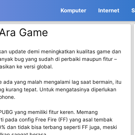
Komputer
Internet
S
 Ara Game
an update demi meningkatkan kualitas game dan
yak bug yang sudah di perbaiki maupun fitur –
asikan ke versi global.
e ada yang malah mengalami lag saat bermain, itu
ng kurang tepat. Untuk mengatasinya diperlukan
tphone.
l PUBG yang memiliki fitur keren. Memang
rti pada config Free Fire (FF) yang asal tembak
% dan tidak bisa terbang seperti FF juga, meski
lkan sangat berasa.