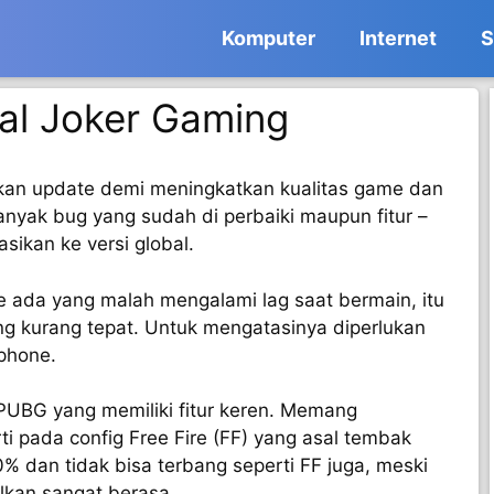
Komputer
Internet
S
al Joker Gaming
an update demi meningkatkan kualitas game dan
yak bug yang sudah di perbaiki maupun fitur –
asikan ke versi global.
e ada yang malah mengalami lag saat bermain, itu
ng kurang tepat. Untuk mengatasinya diperlukan
tphone.
l PUBG yang memiliki fitur keren. Memang
rti pada config Free Fire (FF) yang asal tembak
% dan tidak bisa terbang seperti FF juga, meski
lkan sangat berasa.