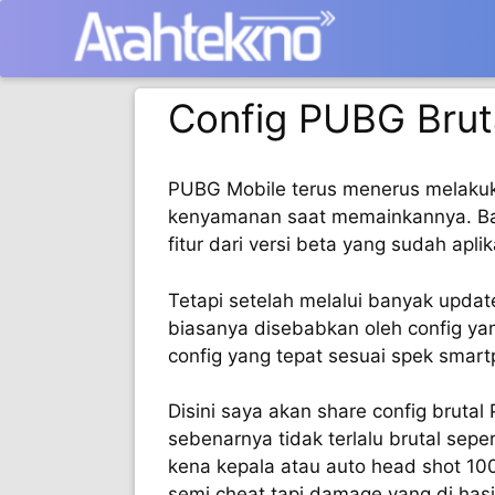
Langsung
ke
isi
Config PUBG Brut
PUBG Mobile terus menerus melakuk
kenyamanan saat memainkannya. Ban
fitur dari versi beta yang sudah aplik
Tetapi setelah melalui banyak updat
biasanya disebabkan oleh config ya
config yang tepat sesuai spek smar
Disini saya akan share config bruta
sebenarnya tidak terlalu brutal sepe
kena kepala atau auto head shot 100
semi cheat tapi damage yang di hasi