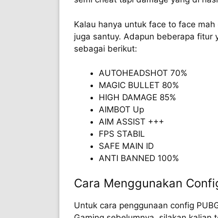
Kalau hanya untuk face to face mah d
juga santuy. Adapun beberapa fitur y
sebagai berikut:
AUTOHEADSHOT 70%
MAGIC BULLET 80%
HIGH DAMAGE 85%
AIMBOT Up
AIM ASSIST +++
FPS STABIL
SAFE MAIN ID
ANTI BANNED 100%
Cara Menggunakan Confi
Untuk cara penggunaan config PUBG i
Gaming sebelumnya, silakan kalian t