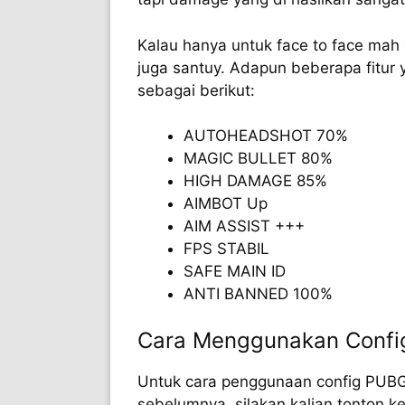
Kalau hanya untuk face to face mah d
juga santuy. Adapun beberapa fitur y
sebagai berikut:
AUTOHEADSHOT 70%
MAGIC BULLET 80%
HIGH DAMAGE 85%
AIMBOT Up
AIM ASSIST +++
FPS STABIL
SAFE MAIN ID
ANTI BANNED 100%
Cara Menggunakan Confi
Untuk cara penggunaan config PUBG i
sebelumnya, silakan kalian tonton k