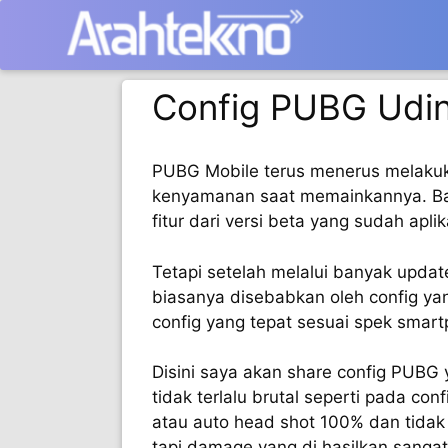
Langsung
ke
isi
Config PUBG Udin
PUBG Mobile terus menerus melakuk
kenyamanan saat memainkannya. Ban
fitur dari versi beta yang sudah aplik
Tetapi setelah melalui banyak updat
biasanya disebabkan oleh config ya
config yang tepat sesuai spek smar
Disini saya akan share config PUBG 
tidak terlalu brutal seperti pada con
atau auto head shot 100% dan tidak 
tapi damage yang di hasilkan sangat