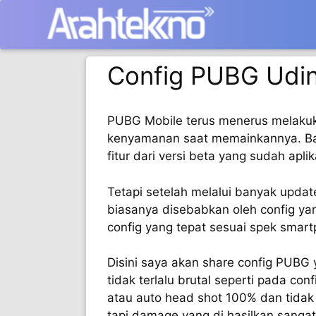
Langsung
ke
isi
Config PUBG Udin
PUBG Mobile terus menerus melakuk
kenyamanan saat memainkannya. Ban
fitur dari versi beta yang sudah aplik
Tetapi setelah melalui banyak updat
biasanya disebabkan oleh config ya
config yang tepat sesuai spek smar
Disini saya akan share config PUBG 
tidak terlalu brutal seperti pada con
atau auto head shot 100% dan tidak 
tapi damage yang di hasilkan sangat