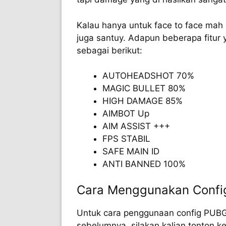
Kalau hanya untuk face to face mah d
juga santuy. Adapun beberapa fitur y
sebagai berikut:
AUTOHEADSHOT 70%
MAGIC BULLET 80%
HIGH DAMAGE 85%
AIMBOT Up
AIM ASSIST +++
FPS STABIL
SAFE MAIN ID
ANTI BANNED 100%
Cara Menggunakan Confi
Untuk cara penggunaan config PUBG i
sebelumnya, silakan kalian tonton k