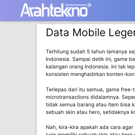
Langsung
ke
isi
Data Mobile Legen
Terhitung sudah 5 tahun lamanya seja
Indonesia. Sampai detik ini, game b
kalangan orang Indonesia. Ini tak le
konsisten menghadirkan konten-kont
Terlepas dari itu semua, game free-t
microtransactions didalamnya. Sepe
tidak semua barang atau item bisa k
sebuah skin atau hero, setidaknya 
Nah, kira-kira apakah ada cara agar
juga memiliki sebuah skin atau her