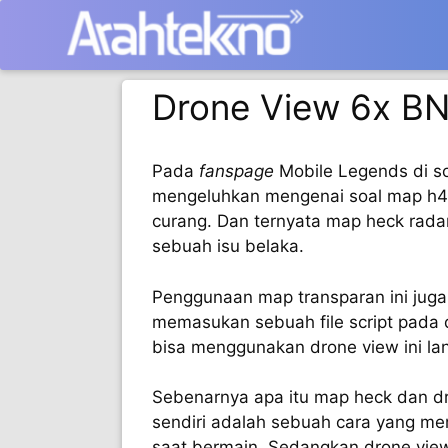
Langsung
ke
isi
Drone View 6x B
Pada
fanspage
Mobile Legends di so
mengeluhkan mengenai soal map h4
curang. Dan ternyata map heck rada
sebuah isu belaka.
Penggunaan map transparan ini juga
memasukan sebuah file script pada d
bisa menggunakan drone view ini la
Sebenarnya apa itu map heck dan d
sendiri adalah sebuah cara yang me
saat bermain. Sedangkan drone view