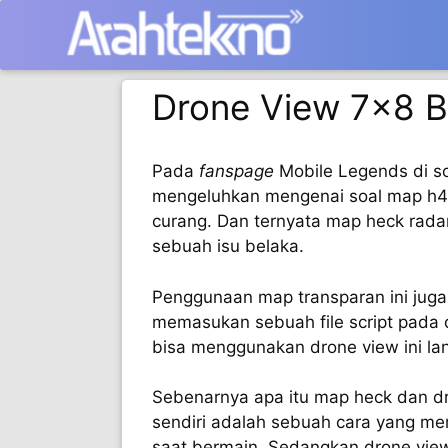
Langsung
ke
isi
Drone View 7×8 
Pada
fanspage
Mobile Legends di so
mengeluhkan mengenai soal map h4
curang. Dan ternyata map heck rada
sebuah isu belaka.
Penggunaan map transparan ini juga
memasukan sebuah file script pada d
bisa menggunakan drone view ini la
Sebenarnya apa itu map heck dan d
sendiri adalah sebuah cara yang me
saat bermain. Sedangkan drone view