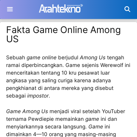
Langsung
ke
isi
Fakta Game Online Among
US
Sebuah
game online
berjudul
Among Us
tengah
ramai diperbincangkan. Game sejenis Werewolf ini
menceritakan tentang 10 kru pesawat luar
angkasa yang saling curiga karena adanya
pengkhianat di antara mereka yang disebut
sebagai
impostor
.
Game Among Us
menjadi viral setelah YouTuber
ternama Pewdiepie memainkan
game
ini dan
menyiarkannya secara langsung.
Game
ini
dimainkan 4—10 orang yang masing-masing