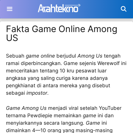
Langsung
ke
isi
Fakta Game Online Among
US
Sebuah
game online
berjudul
Among Us
tengah
ramai diperbincangkan. Game sejenis Werewolf ini
menceritakan tentang 10 kru pesawat luar
angkasa yang saling curiga karena adanya
pengkhianat di antara mereka yang disebut
sebagai
impostor
.
Game Among Us
menjadi viral setelah YouTuber
ternama Pewdiepie memainkan
game
ini dan
menyiarkannya secara langsung.
Game
ini
dimainkan 4—10 orang yang masing-masing