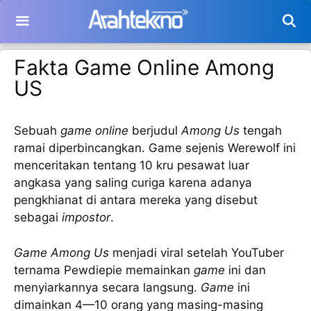
Langsung
ke
isi
Fakta Game Online Among
US
Sebuah
game online
berjudul
Among Us
tengah
ramai diperbincangkan. Game sejenis Werewolf ini
menceritakan tentang 10 kru pesawat luar
angkasa yang saling curiga karena adanya
pengkhianat di antara mereka yang disebut
sebagai
impostor
.
Game Among Us
menjadi viral setelah YouTuber
ternama Pewdiepie memainkan
game
ini dan
menyiarkannya secara langsung.
Game
ini
dimainkan 4—10 orang yang masing-masing