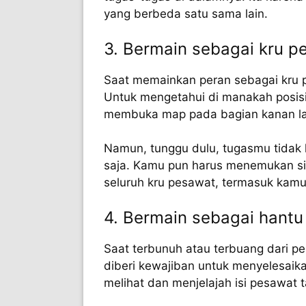
yang berbeda satu sama lain.
3. Bermain sebagai kru p
Saat memainkan peran sebagai kru
Untuk mengetahui di manakah posisi
membuka map pada bagian kanan la
Namun, tunggu dulu, tugasmu tida
saja. Kamu pun harus menemukan s
seluruh kru pesawat, termasuk kamu
4. Bermain sebagai hant
Saat terbunuh atau terbuang dari 
diberi kewajiban untuk menyelesaik
melihat dan menjelajah isi pesawat t