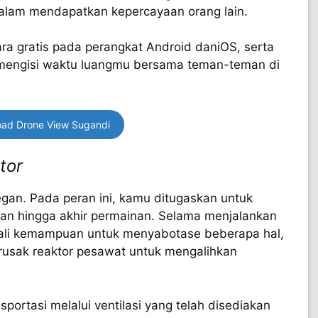
lam mendapatkan kepercayaan orang lain.
ara gratis pada perangkat Android daniOS, serta
k mengisi waktu luangmu bersama teman-teman di
ad Drone View Sugandi
tor
degan. Pada peran ini, kamu ditugaskan untuk
an hingga akhir permainan. Selama menjalankan
li kemampuan untuk menyabotase beberapa hal,
rusak reaktor pesawat untuk mengalihkan
portasi melalui ventilasi yang telah disediakan