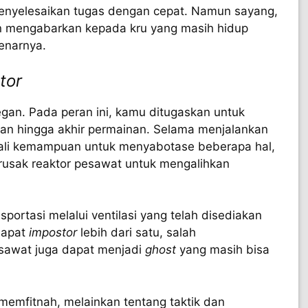
enyelesaikan tugas dengan cepat. Namun sayang,
an mengabarkan kepada kru yang masih hidup
enarnya.
tor
degan. Pada peran ini, kamu ditugaskan untuk
an hingga akhir permainan. Selama menjalankan
li kemampuan untuk menyabotase beberapa hal,
rusak reaktor pesawat untuk mengalihkan
portasi melalui ventilasi yang telah disediakan
dapat
impostor
lebih dari satu, salah
sawat juga dapat menjadi
ghost
yang masih bisa
h memfitnah, melainkan tentang taktik dan