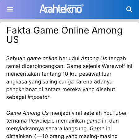
Langsung
ke
isi
Fakta Game Online Among
US
Sebuah
game online
berjudul
Among Us
tengah
ramai diperbincangkan. Game sejenis Werewolf ini
menceritakan tentang 10 kru pesawat luar
angkasa yang saling curiga karena adanya
pengkhianat di antara mereka yang disebut
sebagai
impostor
.
Game Among Us
menjadi viral setelah YouTuber
ternama Pewdiepie memainkan
game
ini dan
menyiarkannya secara langsung.
Game
ini
dimainkan 4—10 orang yang masing-masing