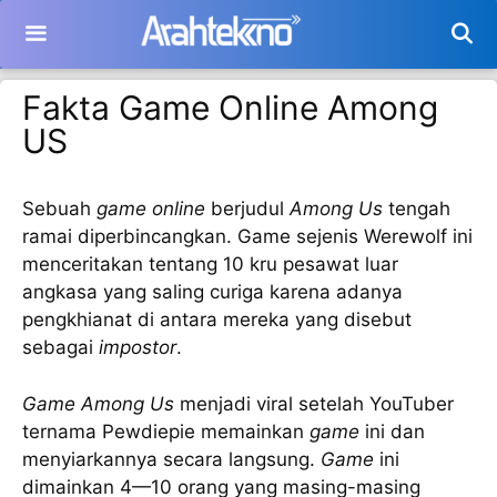
Langsung
ke
isi
Fakta Game Online Among
US
Sebuah
game online
berjudul
Among Us
tengah
ramai diperbincangkan. Game sejenis Werewolf ini
menceritakan tentang 10 kru pesawat luar
angkasa yang saling curiga karena adanya
pengkhianat di antara mereka yang disebut
sebagai
impostor
.
Game Among Us
menjadi viral setelah YouTuber
ternama Pewdiepie memainkan
game
ini dan
menyiarkannya secara langsung.
Game
ini
dimainkan 4—10 orang yang masing-masing