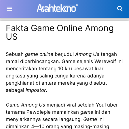
Langsung
ke
isi
Fakta Game Online Among
US
Sebuah
game online
berjudul
Among Us
tengah
ramai diperbincangkan. Game sejenis Werewolf ini
menceritakan tentang 10 kru pesawat luar
angkasa yang saling curiga karena adanya
pengkhianat di antara mereka yang disebut
sebagai
impostor
.
Game Among Us
menjadi viral setelah YouTuber
ternama Pewdiepie memainkan
game
ini dan
menyiarkannya secara langsung.
Game
ini
dimainkan 4—10 orang yang masing-masing