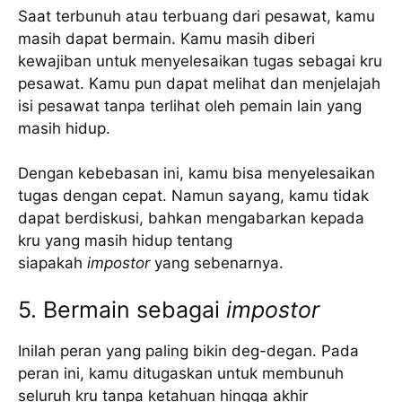
Saat terbunuh atau terbuang dari pesawat, kamu
masih dapat bermain. Kamu masih diberi
kewajiban untuk menyelesaikan tugas sebagai kru
pesawat. Kamu pun dapat melihat dan menjelajah
isi pesawat tanpa terlihat oleh pemain lain yang
masih hidup.
Dengan kebebasan ini, kamu bisa menyelesaikan
tugas dengan cepat. Namun sayang, kamu tidak
dapat berdiskusi, bahkan mengabarkan kepada
kru yang masih hidup tentang
siapakah
impostor
yang sebenarnya.
5. Bermain sebagai
impostor
Inilah peran yang paling bikin deg-degan. Pada
peran ini, kamu ditugaskan untuk membunuh
seluruh kru tanpa ketahuan hingga akhir