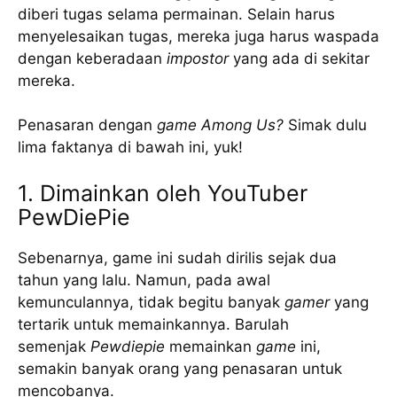
diberi tugas selama permainan. Selain harus
menyelesaikan tugas, mereka juga harus waspada
dengan keberadaan
impostor
yang ada di sekitar
mereka.
Penasaran dengan
game
Among Us?
Simak dulu
lima faktanya di bawah ini, yuk!
1. Dimainkan oleh YouTuber
PewDiePie
Sebenarnya, game ini sudah dirilis sejak dua
tahun yang lalu. Namun, pada awal
kemunculannya, tidak begitu banyak
gamer
yang
tertarik untuk memainkannya. Barulah
semenjak
Pewdiepie
memainkan
game
ini,
semakin banyak orang yang penasaran untuk
mencobanya.