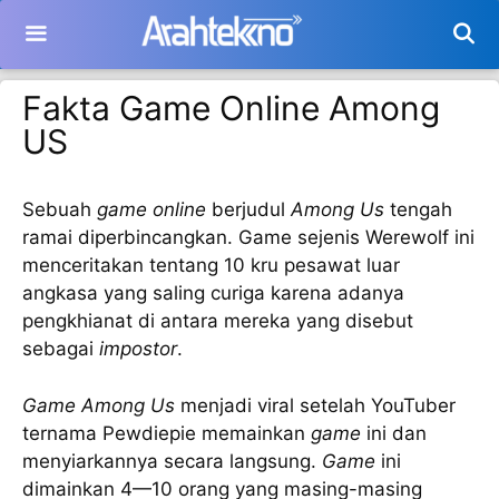
Langsung
ke
isi
Fakta Game Online Among
US
Sebuah
game online
berjudul
Among Us
tengah
ramai diperbincangkan. Game sejenis Werewolf ini
menceritakan tentang 10 kru pesawat luar
angkasa yang saling curiga karena adanya
pengkhianat di antara mereka yang disebut
sebagai
impostor
.
Game Among Us
menjadi viral setelah YouTuber
ternama Pewdiepie memainkan
game
ini dan
menyiarkannya secara langsung.
Game
ini
dimainkan 4—10 orang yang masing-masing