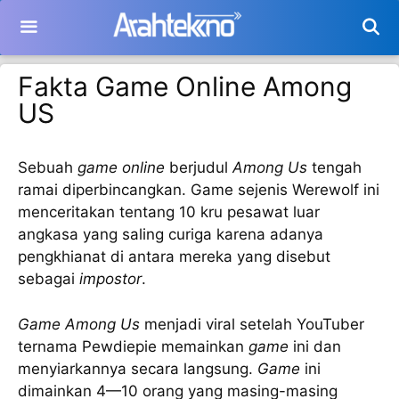
Langsung
ke
isi
Fakta Game Online Among
US
Sebuah
game online
berjudul
Among Us
tengah
ramai diperbincangkan. Game sejenis Werewolf ini
menceritakan tentang 10 kru pesawat luar
angkasa yang saling curiga karena adanya
pengkhianat di antara mereka yang disebut
sebagai
impostor
.
Game Among Us
menjadi viral setelah YouTuber
ternama Pewdiepie memainkan
game
ini dan
menyiarkannya secara langsung.
Game
ini
dimainkan 4—10 orang yang masing-masing