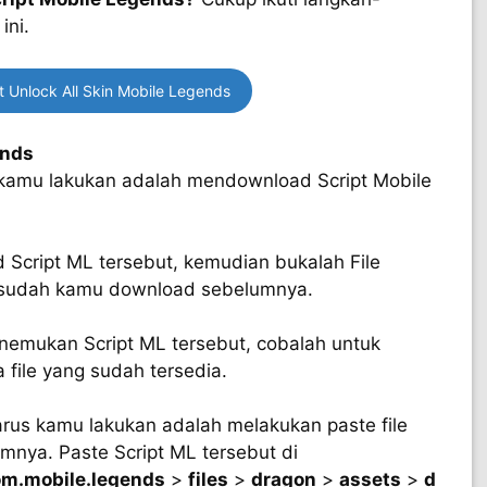
ini.
 Unlock All Skin Mobile Legends
ends
kamu lakukan adalah mendownload Script Mobile
 Script ML tersebut, kemudian bukalah File
g sudah kamu download sebelumnya.
nemukan Script ML tersebut, cobalah untuk
file yang sudah tersedia.
arus kamu lakukan adalah melakukan paste file
nya. Paste Script ML tersebut di
m.mobile.legends
>
files
>
dragon
>
assets
>
d