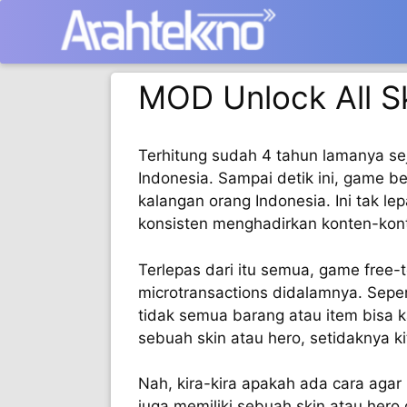
Langsung
ke
isi
MOD Unlock All S
Terhitung sudah 4 tahun lamanya seja
Indonesia. Sampai detik ini, game b
kalangan orang Indonesia. Ini tak le
konsisten menghadirkan konten-kont
Terlepas dari itu semua, game free-t
microtransactions didalamnya. Sepe
tidak semua barang atau item bisa k
sebuah skin atau hero, setidaknya 
Nah, kira-kira apakah ada cara agar
juga memiliki sebuah skin atau her