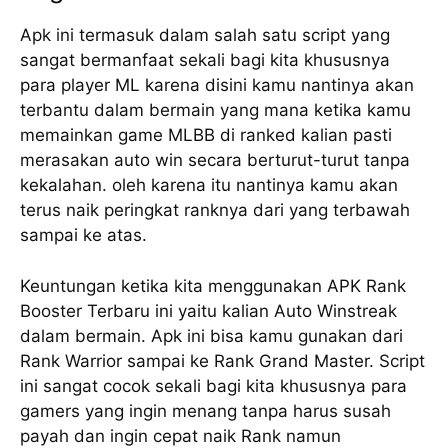
Apk ini termasuk dalam salah satu script yang
sangat bermanfaat sekali bagi kita khususnya
para player ML karena disini kamu nantinya akan
terbantu dalam bermain yang mana ketika kamu
memainkan game MLBB di ranked kalian pasti
merasakan auto win secara berturut-turut tanpa
kekalahan. oleh karena itu nantinya kamu akan
terus naik peringkat ranknya dari yang terbawah
sampai ke atas.
Keuntungan ketika kita menggunakan APK Rank
Booster Terbaru ini yaitu kalian Auto Winstreak
dalam bermain. Apk ini bisa kamu gunakan dari
Rank Warrior sampai ke Rank Grand Master. Script
ini sangat cocok sekali bagi kita khususnya para
gamers yang ingin menang tanpa harus susah
payah dan ingin cepat naik Rank namun