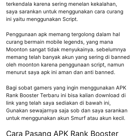
terkendala karena sering menelan kekalahan,
saya sarankan untuk menggunakan cara curang
ini yaitu menggunakan Script.
Penggunaan apk memang tergolong dalam hal
curang bermain mobile legends, yang mana
Moonton sangat tidak menyukainya. sebelumnya
memang telah banyak akun yang sering di banned
oleh moonton karena penggunaan script, namun
menurut saya apk ini aman dan anti banned.
Bagi sobat gamers yang ingin menggunakan APK
Rank Booster Terbaru ini bisa kalian download di
link yang telah saya sediakan di bawah ini,
Gunakan sewajarnya saja sob dan saya sarankan
untuk menggunakan akun Smurf atau akun kecil.
Cara Pasang APK Rank Booster