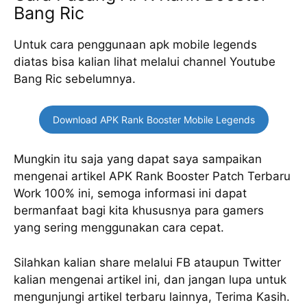
Bang Ric
Untuk cara penggunaan apk mobile legends
diatas bisa kalian lihat melalui channel Youtube
Bang Ric sebelumnya.
Download APK Rank Booster Mobile Legends
Mungkin itu saja yang dapat saya sampaikan
mengenai artikel APK Rank Booster Patch Terbaru
Work 100% ini, semoga informasi ini dapat
bermanfaat bagi kita khususnya para gamers
yang sering menggunakan cara cepat.
Silahkan kalian share melalui FB ataupun Twitter
kalian mengenai artikel ini, dan jangan lupa untuk
mengunjungi artikel terbaru lainnya, Terima Kasih.