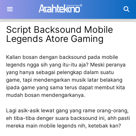
Langsung
ke
isi
Script Backsound Mobile
Legends Atore Gaming
Kalian bosan dengan backsound pada mobile
legends ngga sih yang itu-itu aja? Meski peranya
yang hanya sebagai pelengkap dalam suatu
game, tapi mendengarkan musik latar belakang
ipada game yang sama terus dapat membut kita
mudah bosan mendengarkanya.
Lagi asik-asik lewat gang yang rame orang-orang,
eh tiba-tiba denger suara backsound ini, ahh pasti
mereka main mobile legends nih, ketebak kan?