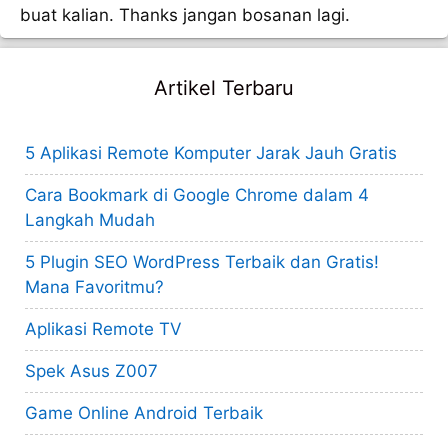
buat kalian. Thanks jangan bosanan lagi.
Artikel Terbaru
5 Aplikasi Remote Komputer Jarak Jauh Gratis
Cara Bookmark di Google Chrome dalam 4
Langkah Mudah
5 Plugin SEO WordPress Terbaik dan Gratis!
Mana Favoritmu?
Aplikasi Remote TV
Spek Asus Z007
Game Online Android Terbaik