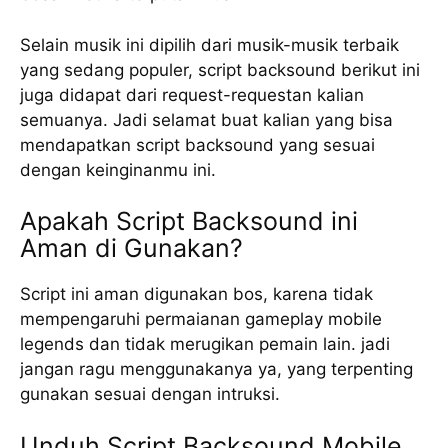
Selain musik ini dipilih dari musik-musik terbaik
yang sedang populer, script backsound berikut ini
juga didapat dari request-requestan kalian
semuanya. Jadi selamat buat kalian yang bisa
mendapatkan script backsound yang sesuai
dengan keinginanmu ini.
Apakah Script Backsound ini
Aman di Gunakan?
Script ini aman digunakan bos, karena tidak
mempengaruhi permaianan gameplay mobile
legends dan tidak merugikan pemain lain. jadi
jangan ragu menggunakanya ya, yang terpenting
gunakan sesuai dengan intruksi.
Unduh Script Backsound Mobile