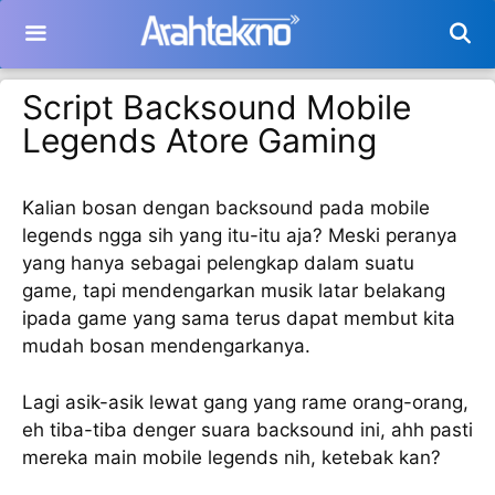
Langsung
ke
isi
Script Backsound Mobile
Legends Atore Gaming
Kalian bosan dengan backsound pada mobile
legends ngga sih yang itu-itu aja? Meski peranya
yang hanya sebagai pelengkap dalam suatu
game, tapi mendengarkan musik latar belakang
ipada game yang sama terus dapat membut kita
mudah bosan mendengarkanya.
Lagi asik-asik lewat gang yang rame orang-orang,
eh tiba-tiba denger suara backsound ini, ahh pasti
mereka main mobile legends nih, ketebak kan?