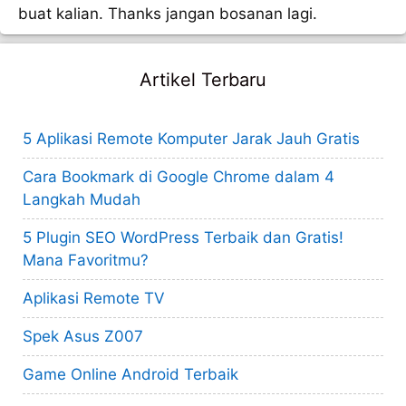
buat kalian. Thanks jangan bosanan lagi.
Artikel Terbaru
5 Aplikasi Remote Komputer Jarak Jauh Gratis
Cara Bookmark di Google Chrome dalam 4
Langkah Mudah
5 Plugin SEO WordPress Terbaik dan Gratis!
Mana Favoritmu?
Aplikasi Remote TV
Spek Asus Z007
Game Online Android Terbaik