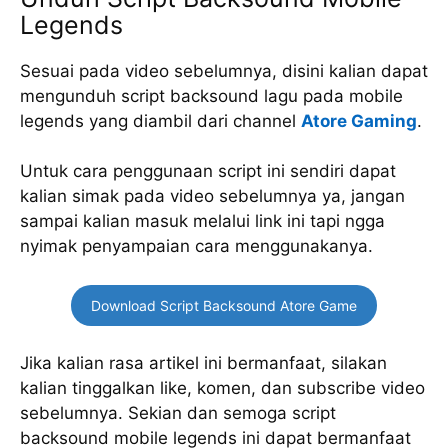
Legends
Sesuai pada video sebelumnya, disini kalian dapat
mengunduh script backsound lagu pada mobile
legends yang diambil dari channel
Atore Gaming
.
Untuk cara penggunaan script ini sendiri dapat
kalian simak pada video sebelumnya ya, jangan
sampai kalian masuk melalui link ini tapi ngga
nyimak penyampaian cara menggunakanya.
Download Script Backsound Atore Game
Jika kalian rasa artikel ini bermanfaat, silakan
kalian tinggalkan like, komen, dan subscribe video
sebelumnya. Sekian dan semoga script
backsound mobile legends ini dapat bermanfaat