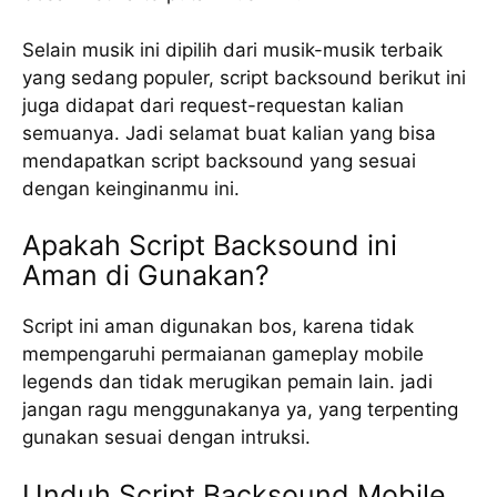
Selain musik ini dipilih dari musik-musik terbaik
yang sedang populer, script backsound berikut ini
juga didapat dari request-requestan kalian
semuanya. Jadi selamat buat kalian yang bisa
mendapatkan script backsound yang sesuai
dengan keinginanmu ini.
Apakah Script Backsound ini
Aman di Gunakan?
Script ini aman digunakan bos, karena tidak
mempengaruhi permaianan gameplay mobile
legends dan tidak merugikan pemain lain. jadi
jangan ragu menggunakanya ya, yang terpenting
gunakan sesuai dengan intruksi.
Unduh Script Backsound Mobile