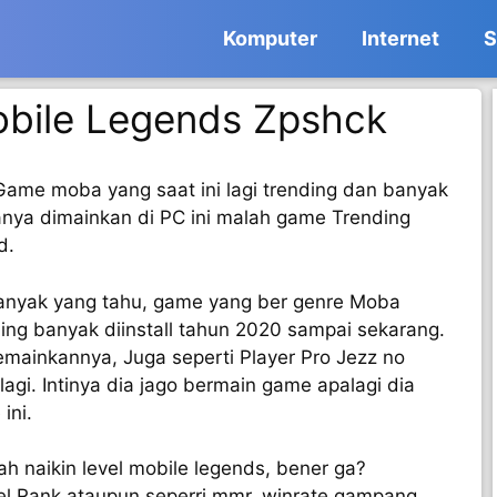
Komputer
Internet
S
bile Legends Zpshck
Game moba yang saat ini lagi trending dan banyak
ya dimainkan di PC ini malah game Trending
d.
anyak yang tahu, game yang ber genre Moba
ng banyak diinstall tahun 2020 sampai sekarang.
ainkannya, Juga seperti Player Pro Jezz no
agi. Intinya dia jago bermain game apalagi dia
ini.
h naikin level mobile legends, bener ga?
el Rank ataupun seperri mmr, winrate gampang