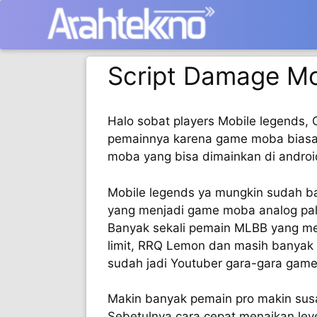
Langsung
ke
isi
Script Damage Mo
Halo sobat players Mobile legends, 
pemainnya karena game moba biasan
moba yang bisa dimainkan di androi
Mobile legends ya mungkin sudah b
yang menjadi game moba analog pali
Banyak sekali pemain MLBB yang mem
limit, RRQ Lemon dan masih banyak l
sudah jadi Youtuber gara-gara game 
Makin banyak pemain pro makin susa
Sebetulnya cara cepat menaikan lev