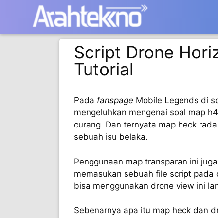
Langsung
ke
isi
Script Drone Hori
Tutorial
Pada
fanspage
Mobile Legends di so
mengeluhkan mengenai soal map h4
curang. Dan ternyata map heck rada
sebuah isu belaka.
Penggunaan map transparan ini juga
memasukan sebuah file script pada d
bisa menggunakan drone view ini la
Sebenarnya apa itu map heck dan d