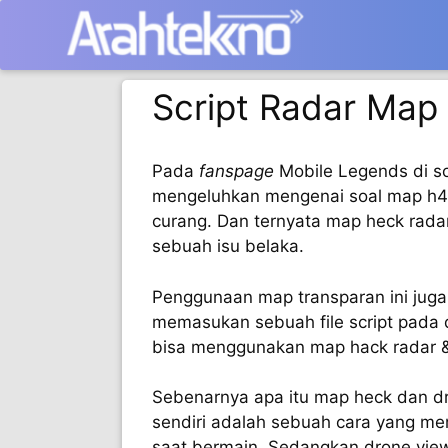
Langsung
ke
isi
Script Radar Map 
Pada
fanspage
Mobile Legends di so
mengeluhkan mengenai soal map h4
curang. Dan ternyata map heck rada
sebuah isu belaka.
Penggunaan map transparan ini juga
memasukan sebuah file script pada d
bisa menggunakan map hack radar & 
Sebenarnya apa itu map heck dan d
sendiri adalah sebuah cara yang me
saat bermain. Sedangkan drone view