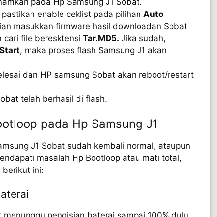
tanamkan pada Hp Samsung J1 Sobat.
 pastikan enable ceklist pada pilihan
Auto
an masukkan firmware hasil downloadan Sobat
cari file beresktensi
Tar.MD5.
Jika sudah,
Start
, maka proses flash Samsung J1 akan
elesai dan HP samsung Sobat akan reboot/restart
bat telah berhasil di flash.
ootloop pada Hp Samsung J1
Samsung J1 Sobat sudah kembali normal, ataupun
mendapati masalah Hp Bootloop atau mati total,
erikut ini:
aterai
 menunggu pengisian baterai sampai 100% dulu.