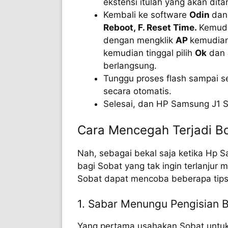
ekstensi itulah yang akan di
Kembali ke software
Odin
dan
Reboot, F. Reset Time.
Kemudi
dengan mengklik
AP
kemudian 
kemudian tinggal pilih
Ok
dan
berlangsung.
Tunggu proses flash sampai s
secara otomatis.
Selesai, dan HP Samsung J1 So
Cara Mencegah Terjadi B
Nah, sebagai bekal saja ketika Hp 
bagi Sobat yang tak ingin terlanjur 
Sobat dapat mencoba beberapa tips b
1. Sabar Menungu Pengisian B
Yang pertama usahakan Sobat untuk