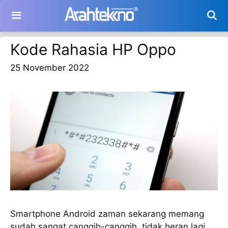
Langsung
ke
isi
Kode Rahasia HP Oppo
25 November 2022
Smartphone Android zaman sekarang memang
sudah sangat canggih-canggih, tidak heran lagi