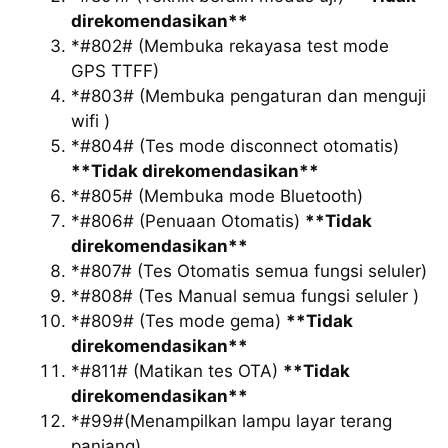
direkomendasikan**
*#802# (Membuka rekayasa test mode
GPS TTFF)
*#803# (Membuka pengaturan dan menguji
wifi )
*#804# (Tes mode disconnect otomatis)
**Tidak direkomendasikan**
*#805# (Membuka mode Bluetooth)
*#806# (Penuaan Otomatis)
**Tidak
direkomendasikan**
*#807# (Tes Otomatis semua fungsi seluler)
*#808# (Tes Manual semua fungsi seluler )
*#809# (Tes mode gema)
**Tidak
direkomendasikan**
*#811# (Matikan tes OTA)
**Tidak
direkomendasikan**
*#99#(Menampilkan lampu layar terang
panjang)