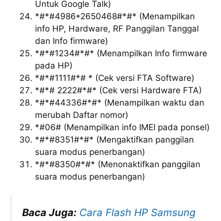
Untuk Google Talk)
*#*#4986*2650468#*#* (Menampilkan
info HP, Hardware, RF Panggilan Tanggal
dan Info firmware)
*#*#1234#*#* (Menampilkan Info firmware
pada HP)
*#*#1111#*# * (Cek versi FTA Software)
*#*# 2222#*#* (Cek versi Hardware FTA)
*#*#44336#*#* (Menampilkan waktu dan
merubah Daftar nomor)
*#06# (Menampilkan info IMEI pada ponsel)
*#*#8351#*#* (Mengaktifkan panggilan
suara modus penerbangan)
*#*#8350#*#* (Menonaktifkan panggilan
suara modus penerbangan)
Baca Juga:
Cara Flash HP Samsung