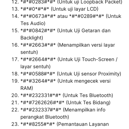
*#*#0283#*#* (Untuk uji Loopback Packet)
*#*#0*#*#* (Untuk uji layar LCD)
*#*#0673#*#* atau *#*#0289#*#* (Untuk
Tes Audio)
*#*#0842#*#* (Untuk Uji Getaran dan
Backlight)
*#*#2663#*#* (Menampilkan versi layar
sentuh)
*#*#2664#*#* (Untuk Uji Touch-Screen /
layar sentuh)
*#*#0588#*#* (Untuk Uji sensor Proximity)
*#*#3264#*#* (Untuk mengecek versi
RAM)
*#*#232331#*#* (Untuk Tes Bluetooth)
*#*#7262626#*#* (Untuk Tes Bidang)
*#*#232337#*#* (Menampilkan info
perangkat Bluetooth)
*#*#8255#*#* (Pemantauan Layanan