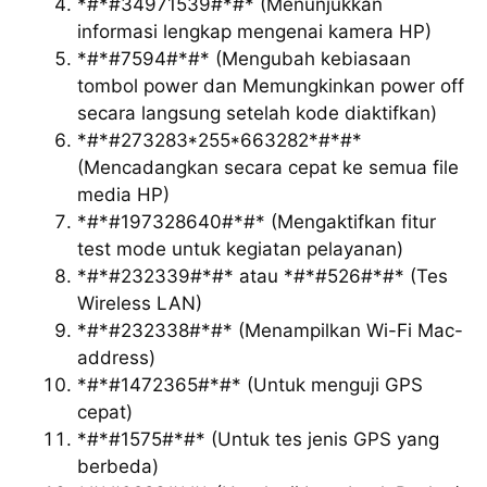
*#*#34971539#*#* (Menunjukkan
informasi lengkap mengenai kamera HP)
*#*#7594#*#* (Mengubah kebiasaan
tombol power dan Memungkinkan power off
secara langsung setelah kode diaktifkan)
*#*#273283*255*663282*#*#*
(Mencadangkan secara cepat ke semua file
media HP)
*#*#197328640#*#* (Mengaktifkan fitur
test mode untuk kegiatan pelayanan)
*#*#232339#*#* atau *#*#526#*#* (Tes
Wireless LAN)
*#*#232338#*#* (Menampilkan Wi-Fi Mac-
address)
*#*#1472365#*#* (Untuk menguji GPS
cepat)
*#*#1575#*#* (Untuk tes jenis GPS yang
berbeda)