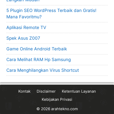
5 Plugin SEO WordPress Terbaik dan Gratis!
Mana Favoritmu?
Aplikasi Remote TV
Spek Asus Z007
Game Online Android Terbaik
Cara Melihat RAM Hp Samsung
Cara Menghilangkan Virus Shortcut
Kontak
Disclaimer
Ketentuan Layanan
Kebijakan Privasi
© 2026
arahtekno.com