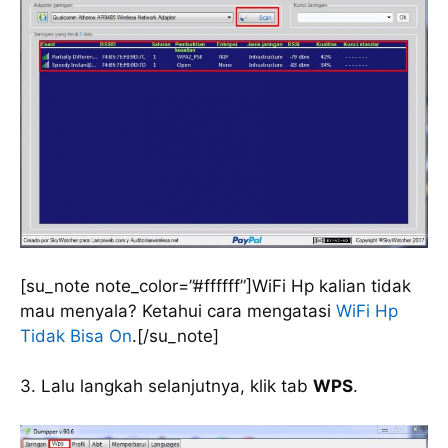
[su_note note_color=”#ffffff”]WiFi Hp kalian tidak
mau menyala? Ketahui cara mengatasi
WiFi Hp
Tidak Bisa On
.[/su_note]
3. Lalu langkah selanjutnya, klik tab
WPS
.