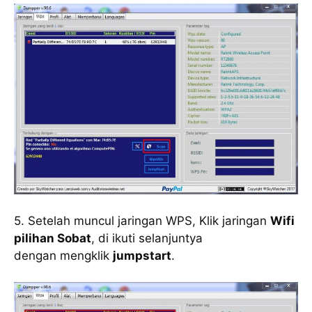
5. Setelah muncul jaringan WPS, Klik jaringan
Wifi
pilihan Sobat
, di ikuti selanjuntya
dengan mengklik
jumpstart
.