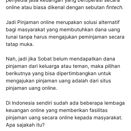
penyedia jasa keuangan yang beroperasi secara
online atau biasa dikenal dengan sebutan
fintech.
Jadi Pinjaman online merupakan solusi alternatif
bagi masyarakat yang membutuhkan dana uang
tunai tanpa harus mengajukan peminjaman secara
tatap muka.
Nah, jadi jika Sobat belum mendapatkan dana
pinjaman dari keluarga atau teman, maka pilihan
berikutnya yang bisa dipertimbangkan untuk
mengajukan pinjaman uang adalah dari situs
pinjaman uang online.
Di Indonesia sendiri sudah ada beberapa lembaga
keuangan online yang memberikan fasilitas
pinjaman uang secara online kepada masyarakat.
Apa sajakah itu?