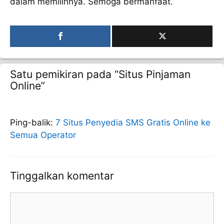
dalam memilihnya. Semoga bermanfaat.
Satu pemikiran pada “Situs Pinjaman
Online”
Ping-balik:
7 Situs Penyedia SMS Gratis Online ke
Semua Operator
Tinggalkan komentar
Komentar