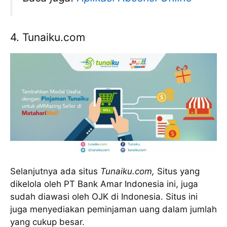
4. Tunaiku.com
Selanjutnya ada situs
Tunaiku.com,
Situs yang
dikelola oleh PT Bank Amar Indonesia ini, juga
sudah diawasi oleh OJK di Indonesia. Situs ini
juga menyediakan peminjaman uang dalam jumlah
yang cukup besar.