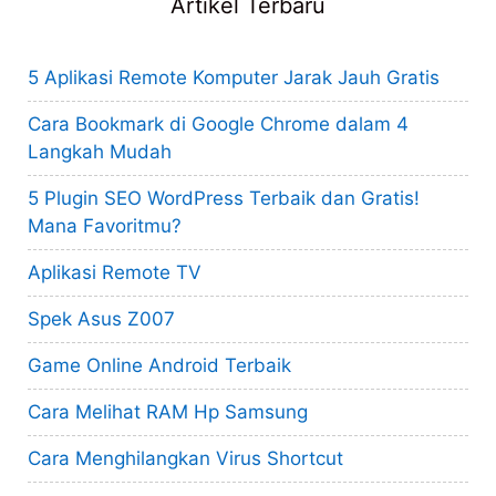
Artikel Terbaru
5 Aplikasi Remote Komputer Jarak Jauh Gratis
Cara Bookmark di Google Chrome dalam 4
Langkah Mudah
5 Plugin SEO WordPress Terbaik dan Gratis!
Mana Favoritmu?
Aplikasi Remote TV
Spek Asus Z007
Game Online Android Terbaik
Cara Melihat RAM Hp Samsung
Cara Menghilangkan Virus Shortcut