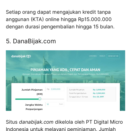
Setiap orang dapat mengajukan kredit tanpa
anggunan (KTA) online hingga Rp15.000.000
dengan durasi pengembalian hingga 15 bulan.
5. DanaBijak.com
Situs
danabijak.com
dikelola oleh PT Digital Micro
Indonesia untuk melayani peminjaman. Jumlah