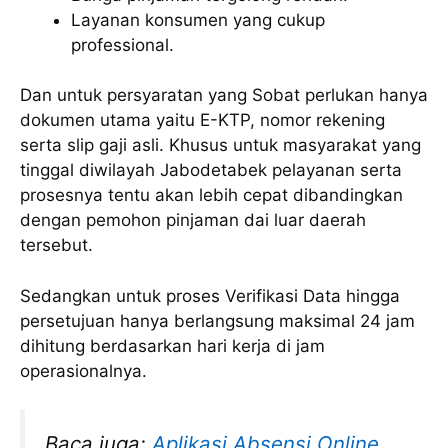
Layanan konsumen yang cukup
professional.
Dan untuk persyaratan yang Sobat perlukan hanya
dokumen utama yaitu E-KTP, nomor rekening
serta slip gaji asli. Khusus untuk masyarakat yang
tinggal diwilayah Jabodetabek pelayanan serta
prosesnya tentu akan lebih cepat dibandingkan
dengan pemohon pinjaman dai luar daerah
tersebut.
Sedangkan untuk proses Verifikasi Data hingga
persetujuan hanya berlangsung maksimal 24 jam
dihitung berdasarkan hari kerja di jam
operasionalnya.
Baca juga:
Aplikasi Absensi Online