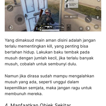
Yang dimaksud main aman disini adalah jangan
terlalu mementingkan kill, yang penting bisa
bertahan hidup. Lakukan baku tembak pada
musuh dengan jumlah kecil, jika terlalu banyak
musuh, cobalah untuk sembunyi dulu.
Namun jika dirasa sudah mampu mengalahkan
musuh yang ada, seperti unggul dalam
kepemilikan semjata, maka jangan ragu untuk
membunuh mereka.
4. Manfaatkan Objek Sekitar