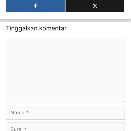
Tinggalkan komentar
Komentar
Nama
Surel