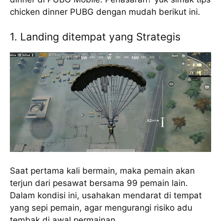
chicken dinner PUBG dengan mudah berikut ini.
1. Landing ditempat yang Strategis
Saat pertama kali bermain, maka pemain akan
terjun dari pesawat bersama 99 pemain lain.
Dalam kondisi ini, usahakan mendarat di tempat
yang sepi pemain, agar mengurangi risiko adu
tembak di awal permainan.