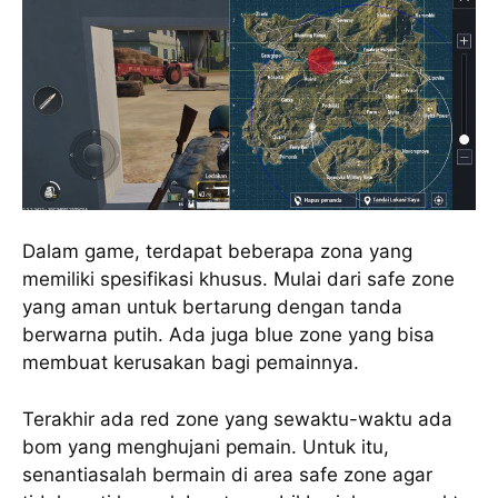
Dalam game, terdapat beberapa zona yang
memiliki spesifikasi khusus. Mulai dari safe zone
yang aman untuk bertarung dengan tanda
berwarna putih. Ada juga blue zone yang bisa
membuat kerusakan bagi pemainnya.
Terakhir ada red zone yang sewaktu-waktu ada
bom yang menghujani pemain. Untuk itu,
senantiasalah bermain di area safe zone agar