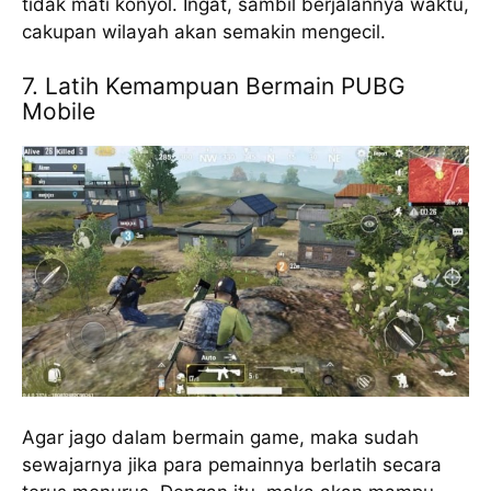
tidak mati konyol. Ingat, sambil berjalannya waktu,
cakupan wilayah akan semakin mengecil.
7. Latih Kemampuan Bermain PUBG
Mobile
Agar jago dalam bermain game, maka sudah
sewajarnya jika para pemainnya berlatih secara