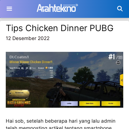
Langsung
ke
isi
Tips Chicken Dinner PUBG
12 Desember 2022
Hai sob, setelah beberapa hari yang lalu admin
telah memposting artikel tentang smartphone