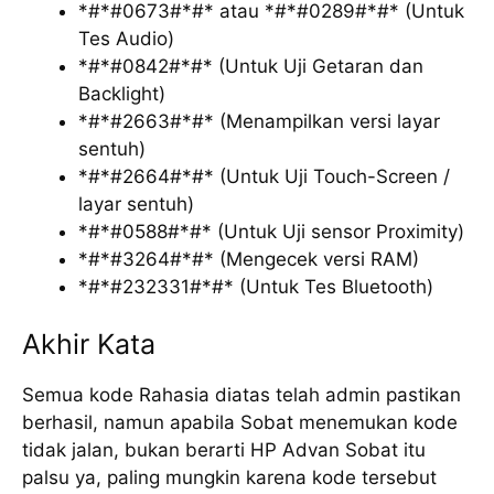
*#*#0673#*#* atau *#*#0289#*#* (Untuk
Tes Audio)
*#*#0842#*#* (Untuk Uji Getaran dan
Backlight)
*#*#2663#*#* (Menampilkan versi layar
sentuh)
*#*#2664#*#* (Untuk Uji Touch-Screen /
layar sentuh)
*#*#0588#*#* (Untuk Uji sensor Proximity)
*#*#3264#*#* (Mengecek versi RAM)
*#*#232331#*#* (Untuk Tes Bluetooth)
Akhir Kata
Semua kode Rahasia diatas telah admin pastikan
berhasil, namun apabila Sobat menemukan kode
tidak jalan, bukan berarti HP Advan Sobat itu
palsu ya, paling mungkin karena kode tersebut