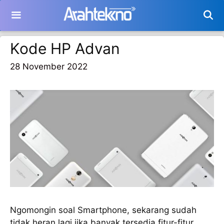
Langsung
ke
isi
Kode HP Advan
28 November 2022
Ngomongin soal Smartphone, sekarang sudah
tidak heran lagi jika banyak tersedia fitur-fitur