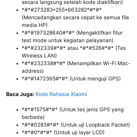
secara langsung setelah kode diaktifkan)
*#*#273283*255*663282*#*#*
(Mencadangkan secara cepat ke semua file
media HP)
*#*#197328640#*#* (Mengaktifkan fitur
test mode untuk kegiatan pelayanan)
*#*#232339#*#* atau *#*#526#*#* (Tes
Wireless LAN)
*#*#232338#*#* (Menampilkan Wi-Fi Mac-
address)
*#*#1472365#*#* (Untuk menguji GPS)
Baca Juga:
Kode Rahasia Xiaomi
*#*#1575#*#* (Untuk tes jenis GPS yang
berbeda)
*#*#0283#*#* (Untuk uji Loopback Packet)
*#*#0*#*#* (Untuk uji layar LCD)