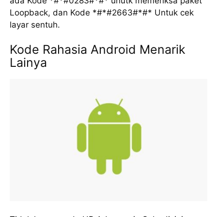
ada Kode *#*#0283#*#* unutk memeriksa paket
Loopback, dan Kode *#*#2663#*#* Untuk cek
layar sentuh.
Kode Rahasia Android Menarik
Lainya