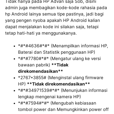
Tidak hanya pada HP Advan saja Sob, disini
admin juga membagikan kode-kode rahasia pada
hp Android lainya semua tipe pastinya, jadi bagi
yang pengen nyoba apakah HP Android kalian
dapat menjalakan kode ini silakan saja, tetapi
tetap hati-hati ya menggunakanya.
*#*#4636#*#* (Menampilkan informasi HP,
Baterai dan Statistik penggunaan HP)
*#*#7780#*#* (Mengatur ulang ke versi
bawaan pabrik)
**Tidak
direkomendasikan**
*2767*3855# (Menginstal ulang firmware
HP)
**Tidak direkomendasikan**
*#*#34971539#*#* (Menunjukan informasi
lengkap mengenai kamera HP)
*#*#7594#*#* (Mengubah kebiasaan
tombol power dan Memungkinkan power off