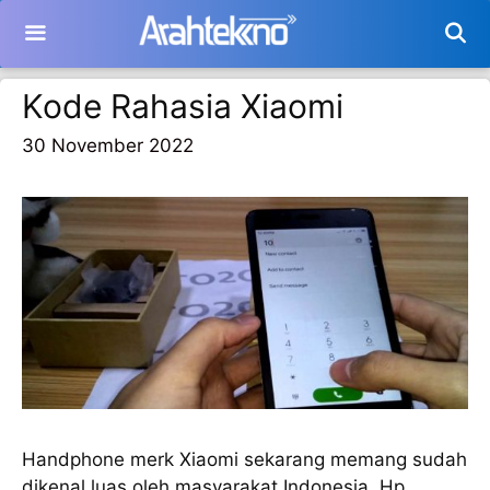
Langsung
ke
isi
Kode Rahasia Xiaomi
30 November 2022
Handphone merk Xiaomi sekarang memang sudah
dikenal luas oleh masyarakat Indonesia. Hp