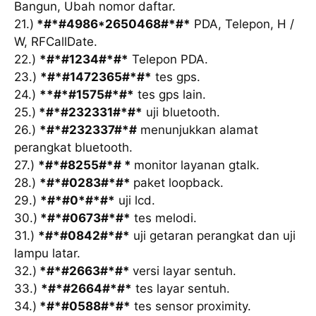
Bangun, Ubah nomor daftar.
21.)
*#*#4986*2650468#*#*
PDA, Telepon, H /
W, RFCallDate.
22.)
*#*#1234#*#*
Telepon PDA.
23.)
*#*#1472365#*#*
tes gps.
24.)
**#*#1575#*#*
tes gps lain.
25.)
*#*#232331#*#*
uji bluetooth.
26.)
*#*#232337#*#
menunjukkan alamat
perangkat bluetooth.
27.)
*#*#8255#*# *
monitor layanan gtalk.
28.)
*#*#0283#*#*
paket loopback.
29.)
*#*#0*#*#*
uji lcd.
30.)
*#*#0673#*#*
tes melodi.
31.)
*#*#0842#*#*
uji getaran perangkat dan uji
lampu latar.
32.)
*#*#2663#*#*
versi layar sentuh.
33.)
*#*#2664#*#*
tes layar sentuh.
34.)
*#*#0588#*#*
tes sensor proximity.