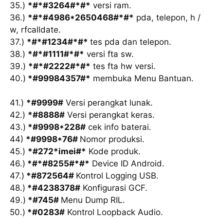
35.)
*#*#3264#*#*
versi ram.
36.)
*#*#4986*2650468#*#*
pda, telepon, h /
w, rfcalldate.
37.)
*#*#1234#*#*
tes pda dan telepon.
38.)
*#*#1111#*#*
versi fta sw.
39.)
*#*#2222#*#*
tes fta hw versi.
40.)
*#99984357#*
membuka Menu Bantuan.
41.)
*#9999#
Versi perangkat lunak.
42.)
*#8888#
Versi perangkat keras.
43.)
*#9998*228#
cek info baterai.
44)
*#9998*76#
Nomor produksi.
45.)
*#272*imei#*
Kode produk.
46.)
*#*#8255#*#*
Device ID Android.
47.)
*#872564#
Kontrol Logging USB.
48.)
*#4238378#
Konfigurasi GCF.
49.)
*#745#
Menu Dump RIL.
50.)
*#0283#
Kontrol Loopback Audio.