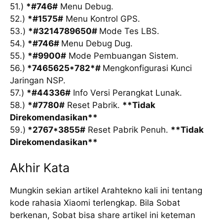
51.)
*#746#
Menu Debug.
52.)
*#1575#
Menu Kontrol GPS.
53.)
*#3214789650#
Mode Tes LBS.
54.)
*#746#
Menu Debug Dug.
55.)
*#9900#
Mode Pembuangan Sistem.
56.)
*7465625*782*#
Mengkonfigurasi Kunci
Jaringan NSP.
57.)
*#44336#
Info Versi Perangkat Lunak.
58.)
*#7780#
Reset Pabrik.
**Tidak
Direkomendasikan**
59.)
*2767*3855#
Reset Pabrik Penuh.
**Tidak
Direkomendasikan**
Akhir Kata
Mungkin sekian artikel Arahtekno kali ini tentang
kode rahasia Xiaomi terlengkap. Bila Sobat
berkenan, Sobat bisa share artikel ini keteman