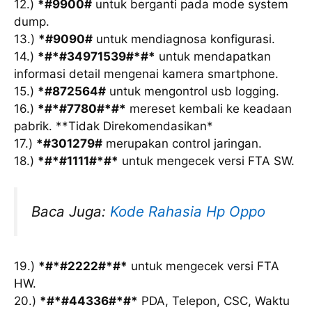
12.)
*#9900#
untuk berganti pada mode system
dump.
13.)
*#9090#
untuk mendiagnosa konfigurasi.
14.)
*#*#34971539#*#*
untuk mendapatkan
informasi detail mengenai kamera smartphone.
15.)
*#872564#
untuk mengontrol usb logging.
16.)
*#*#7780#*#*
mereset kembali ke keadaan
pabrik. **Tidak Direkomendasikan*
17.)
*#301279#
merupakan control jaringan.
18.)
*#*#1111#*#*
untuk mengecek versi FTA SW.
Baca Juga:
Kode Rahasia Hp Oppo
19.)
*#*#2222#*#*
untuk mengecek versi FTA
HW.
20.)
*#*#44336#*#*
PDA, Telepon, CSC, Waktu