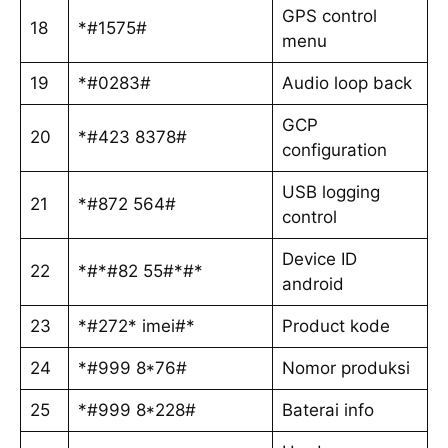
GPS control
18
*#1575#
menu
19
*#0283#
Audio loop back
GCP
20
*#423 8378#
configuration
USB logging
21
*#872 564#
control
Device ID
22
*#*#82 55#*#*
android
23
*#272* imei#*
Product kode
24
*#999 8*76#
Nomor produksi
25
*#999 8*228#
Baterai info