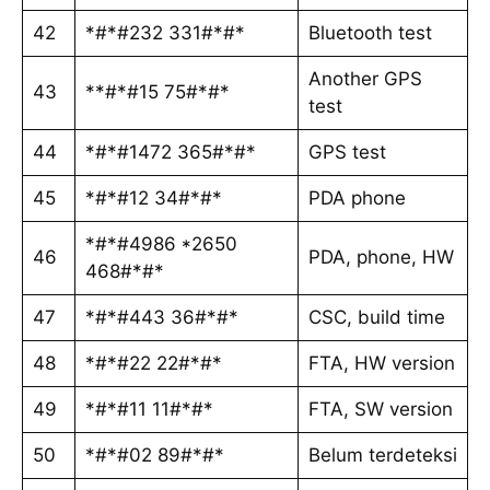
42
*#*#232 331#*#*
Bluetooth test
Another GPS
43
**#*#15 75#*#*
test
44
*#*#1472 365#*#*
GPS test
45
*#*#12 34#*#*
PDA phone
*#*#4986 *2650
46
PDA, phone, HW
468#*#*
47
*#*#443 36#*#*
CSC, build time
48
*#*#22 22#*#*
FTA, HW version
49
*#*#11 11#*#*
FTA, SW version
50
*#*#02 89#*#*
Belum terdeteksi