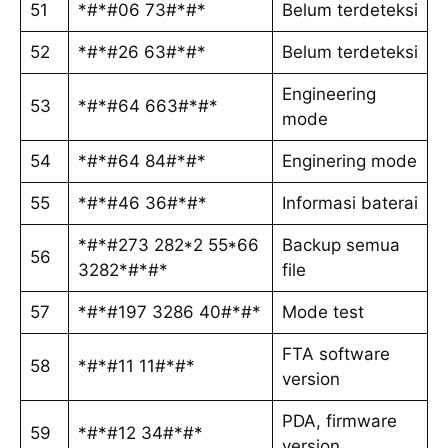
51
*#*#06 73#*#*
Belum terdeteksi
52
*#*#26 63#*#*
Belum terdeteksi
Engineering
53
*#*#64 663#*#*
mode
54
*#*#64 84#*#*
Enginering mode
55
*#*#46 36#*#*
Informasi baterai
*#*#273 282*2 55*66
Backup semua
56
3282*#*#*
file
57
*#*#197 3286 40#*#*
Mode test
FTA software
58
*#*#11 11#*#*
version
PDA, firmware
59
*#*#12 34#*#*
version