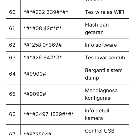
60
*#*#232 339#*#*
Tes wireles WIFI
Flash dan
61
*#*#08 42#*#*
getaran
62
*#1258 0*369#
Info software
63
*#*#26 64#*#*
Tes layar sentuh
Berganti sistem
64
*#9900#
dump
Mendiagnosa
65
*#9090#
konfigurasi
Info detail
66
*#*#3497 1539#*#*
kamera
Control USB
67
*#872564#