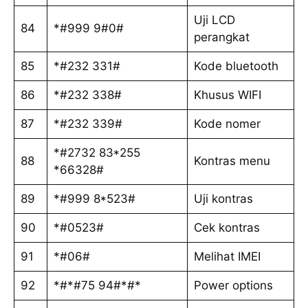
Uji LCD
84
*#999 9#0#
perangkat
85
*#232 331#
Kode bluetooth
86
*#232 338#
Khusus WIFI
87
*#232 339#
Kode nomer
*#2732 83*255
88
Kontras menu
*66328#
89
*#999 8*523#
Uji kontras
90
*#0523#
Cek kontras
91
*#06#
Melihat IMEI
92
*#*#75 94#*#*
Power options