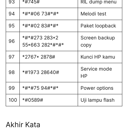
93
*#745#
RIL dump menu
94
*#*#06 73#*#*
Melodi test
95
*#*#02 83#*#*
Paket loopback
*#*#273 283*2
Screen backup
96
55*663 282*#*#*
copy
97
*2767* 2878#
Kunci HP kamu
Service mode
98
*#1973 28640#
HP
99
*#*#75 94#*#*
Power options
100
*#0589#
Uji lampu flash
Akhir Kata