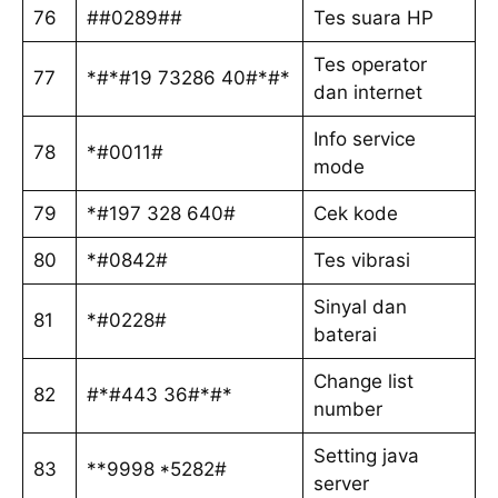
76
##0289##
Tes suara HP
Tes operator
77
*#*#19 73286 40#*#*
dan internet
Info service
78
*#0011#
mode
79
*#197 328 640#
Cek kode
80
*#0842#
Tes vibrasi
Sinyal dan
81
*#0228#
baterai
Change list
82
#*#443 36#*#*
number
Setting java
83
**9998 *5282#
server