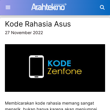
Langsung
ke
isi
Kode Rahasia Asus
27 November 2022
Membicarakan kode rahasia memang sangat
menarik, bukan hanya karena akan menjumpai