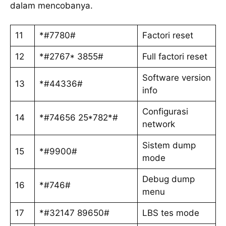
dalam mencobanya.
11
*#7780#
Factori reset
12
*#2767* 3855#
Full factori reset
Software version
13
*#44336#
info
Configurasi
14
*#74656 25*782*#
network
Sistem dump
15
*#9900#
mode
Debug dump
16
*#746#
menu
17
*#32147 89650#
LBS tes mode