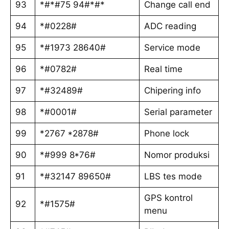
93
*#*#75 94#*#*
Change call end
94
*#0228#
ADC reading
95
*#1973 28640#
Service mode
96
*#0782#
Real time
97
*#32489#
Chipering info
98
*#0001#
Serial parameter
99
*2767 *2878#
Phone lock
90
*#999 8*76#
Nomor produksi
91
*#32147 89650#
LBS tes mode
GPS kontrol
92
*#1575#
menu