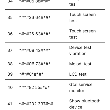
34
*#*#05 88#*#*
tes
Touch screen
35
*#*#26 64#*#*
test
Touch screen
36
*#*#26 63#*#*
test
Device test
37
*#*#08 42#*#*
vibration
38
*#*#06 73#*#*
Melodi test
39
*#*#0*#*#*
LCD test
Gtal service
40
*#*#82 55#*#*
monitor
Show bluetooth
41
*#*#232 337#*#
device