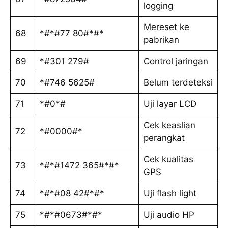
logging
Mereset ke
68
*#*#77 80#*#*
pabrikan
69
*#301 279#
Control jaringan
70
*#746 5625#
Belum terdeteksi
71
*#0*#
Uji layar LCD
Cek keaslian
72
*#0000#*
perangkat
Cek kualitas
73
*#*#1472 365#*#*
GPS
74
*#*#08 42#*#*
Uji flash light
75
*#*#0673#*#*
Uji audio HP