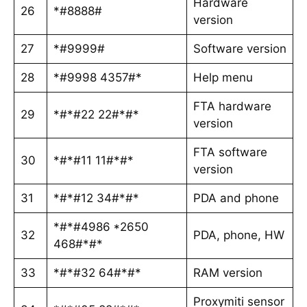
Hardware
26
*#8888#
version
27
*#9999#
Software version
28
*#9998 4357#*
Help menu
FTA hardware
29
*#*#22 22#*#*
version
FTA software
30
*#*#11 11#*#*
version
31
*#*#12 34#*#*
PDA and phone
*#*#4986 *2650
32
PDA, phone, HW
468#*#*
33
*#*#32 64#*#*
RAM version
Proxymiti sensor